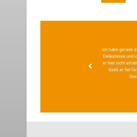
Ich habe gerade z
Delikatesse und i
er hier nicht erhä
Gsell; er fiel
prev
Ges